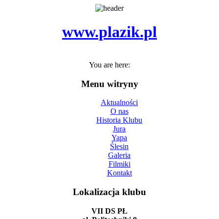
www.plazik.pl
You are here:
Menu witryny
Aktualności
O nas
Historia Klubu
Jura
Yapa
Ślesin
Galeria
Filmiki
Kontakt
Lokalizacja klubu
VII DS PŁ