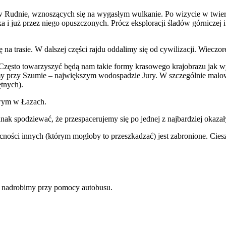
 Rudnie, wznoszących się na wygasłym wulkanie. Po wizycie w twierd
 i już przez niego opuszczonych. Prócz eksploracji śladów górniczej i
ię na trasie. W dalszej części rajdu oddalimy się od cywilizacji. Wiec
ęsto towarzyszyć będą nam takie formy krasowego krajobrazu jak wyc
 przy Szumie – największym wodospadzie Jury. W szczególnie malownic
ętnych).
owym w Łazach.
nak spodziewać, że przespacerujemy się po jednej z najbardziej okazały
cności innych (którym mogłoby to przeszkadzać) jest zabronione. Cies
gi nadrobimy przy pomocy autobusu.