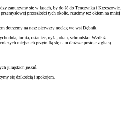
zy zanurzymy się w lasach, by dojść do Tenczynka i Krzeszowic.
 przemysłowej przeszłości tych okolic, rzucimy też okiem na mniej
zorem dotrzemy na nasz pierwszy nocleg we wsi Dębnik.
hodnia, turnia, ostaniec, nyża, okap, schronisko. Wzdłuż
zych miejscach przytrafią się nam dłuższe postoje z gitarą.
ch jurajskich jaskiń.
zymy się dzikością i spokojem.