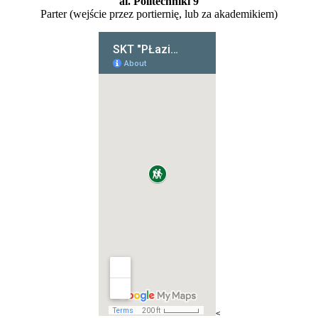
al. Politechniki 9
Parter (wejście przez portiernię, lub za akademikiem)
<