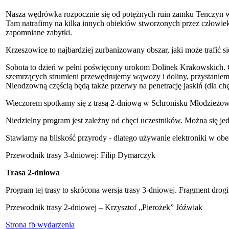
Nasza wędrówka rozpocznie się od potężnych ruin zamku Tenczyn w
Tam natrafimy na kilka innych obiektów stworzonych przez człowieka
zapomniane zabytki.
Krzeszowice to najbardziej zurbanizowany obszar, jaki może trafić s
Sobota to dzień w pełni poświęcony urokom Dolinek Krakowskich. Cz
szemrzących strumieni przewędrujemy wąwozy i doliny, przystaniemy
Nieodzowną częścią będą także przerwy na penetrację jaskiń (dla ch
Wieczorem spotkamy się z trasą 2-dniową w Schronisku Młodzież
Niedzielny program jest zależny od chęci uczestników. Można się jed
Stawiamy na bliskość przyrody - dlatego używanie elektroniki w obe
Przewodnik trasy 3-dniowej: Filip Dymarczyk
Trasa 2-dniowa
Program tej trasy to skrócona wersja trasy 3-dniowej. Fragment dro
Przewodnik trasy 2-dniowej – Krzysztof „Pierożek” Jóźwiak
Strona fb wydarzenia