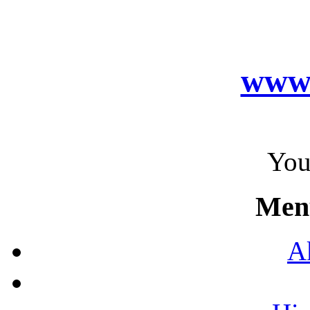
www.
You
Men
A