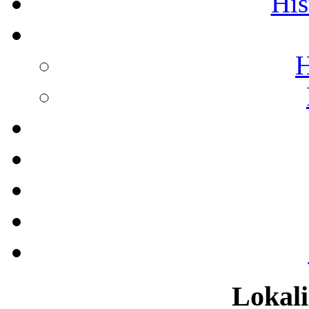
His
H
Lokali