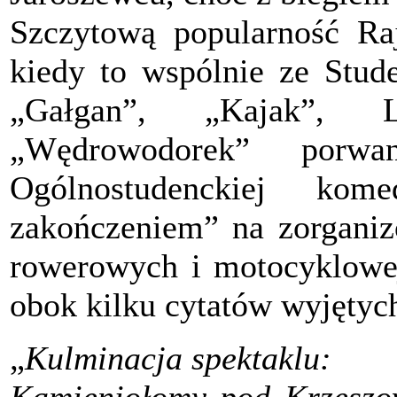
Szczytową popularność Ra
kiedy to wspólnie ze Stud
„Gałgan”, „Kajak”, L
„Wędrowodorek” por
Ogólnostudenckiej kom
zakończeniem” na zorganiz
rowerowych i motocyklowej
obok kilku cytatów wyjętyc
„
Kulminacja spektaklu: