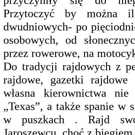
przyczyniły się do nieg
Przytoczyć by można il
dwudniowych- po pięciodnio
osobowych, od słonecznyc
przez rowerowe, na motocy
Do tradycji rajdowych z pe
rajdowe, gazetki rajdowe
własna kierownictwa nie 
„Texas”, a także spanie w 
w puszkach . Rajd swo
Jaroszewcu, choć z biegiem 